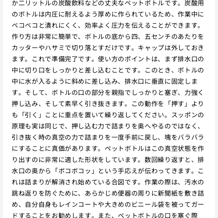
か二リットルの炭酸飲料などの丈夫なペットボトルです。炭酸用
のボトルは内圧に耐えるよう厚めに作られているため、作業中に
ベコベコと潰れにくく、効率よく圧力を伝えることができます。
作り方は非常に簡単で、ボトルの底から四、五センチのあたりを
カッターやハサミで切り落とすだけです。キャップは外しておき
ます。これで準備完了です。使い方のポイントは、まず排水口の
中に切り口をしっかりと差し込むことです。このとき、ボトルの
中に水が入るように斜めに差し込み、排水口に垂直に固定しま
す。そして、ボトルの口の部分を親指でしっかりと塞ぎ、力強く
押し込み、そして素早く引き抜きます。この動作を「押す」より
も「引く」ことに重点を置いて繰り返してください。スッポンの
原理も実は同じで、押し込む力で詰まりを奥へやるのではなく、
引き抜く時の真空の力で詰まりを一度手前に戻し、塊をバラバラ
にすることに真価があります。ペットボトルはこの真空状態を作
り出すのに非常に適した形状をしています。数回繰り返すと、排
水口の奥から「ボコボコッ」という手応えが伝わってきます。こ
れは詰まりが解消され始めている合図です。作業の際は、汚水の
跳ね返りを防ぐために、あらかじめ便器の周りに新聞紙を敷き詰
め、自分自身もレインコートや大きめのビニール袋を被ってガー
ドすることをお勧めします。また、ペットボトルの口を塞ぐ際