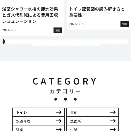
浴室シャワー水栓の節水効果
トイレ配管図の読み解き方と
とガス代削減による費用回収
重要性
シミュレーション
2026.08.06
知識
2026.08.06
浴室
1
2
3
4
5
6
7
8
9
10
11
12
13
14
15
16
17
18
19
20
21
22
23
24
25
26
27
28
29
30
31
32
33
34
35
36
37
38
39
40
41
42
43
44
45
46
47
48
49
50
51
52
53
54
55
56
57
58
59
60
61
62
63
64
65
66
67
68
69
70
71
72
73
74
75
76
77
78
79
80
81
82
83
84
85
86
87
88
89
90
91
92
CATEGORY
カテゴリー
トイレ
台所
水道修理
洗面所
浴室
生活