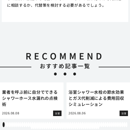
に相談するか、代替策を検討する必要があるでしょう。
RECOMMEND
おすすめ記事一覧
業者を呼ぶ前に自分でできる
浴室シャワー水栓の節水効果
シャワーホース水漏れの点検
とガス代削減による費用回収
術
シミュレーション
2026.08.08
2026.08.06
浴室
浴室
1
2
3
4
5
6
7
8
9
10
11
12
13
14
15
16
17
18
19
20
21
22
23
24
25
26
27
28
29
30
31
32
33
34
35
36
37
38
39
40
41
42
43
44
45
46
47
48
49
50
51
52
53
54
55
56
57
58
59
60
61
62
63
64
65
66
67
68
69
70
71
72
73
74
75
76
77
78
79
80
81
82
83
84
85
86
87
88
89
90
91
92
93