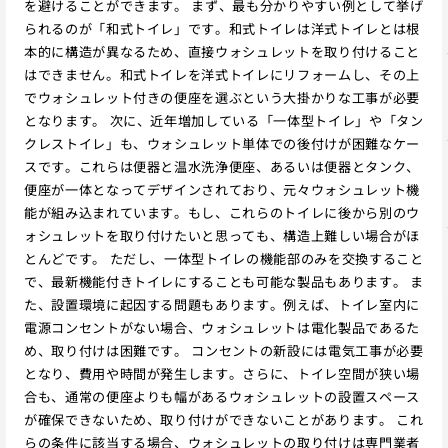
を避けることができます。 まず、最も分かりやすい例として挙げ
られるのが「和式トイレ」です。和式トイレは洋式トイレとは根
本的に構造が異なるため、直接ウォシュレットを取り付けること
はできません。和式トイレを洋式トイレにリフォームし、その上
でウォシュレット付きの便座を選ぶという大掛かりな工事が必要
となります。 次に、近年増加している「一体型トイレ」や「タン
クレストイレ」も、ウォシュレット単体での後付けが困難なケー
スです。これらは便器と温水洗浄便座、あるいは便器とタンク、
便座が一体となってデザインされており、元々ウォシュレット機
能が組み込まれています。もし、これらのトイレに後から別のウ
ォシュレットを取り付けたいと思っても、構造上難しい場合がほ
とんどです。 ただし、一体型トイレの機能部のみを交換すること
で、最新機能付きトイレにすることも可能な製品もあります。 ま
た、設置環境に起因する問題もあります。例えば、トイレ室内に
電源コンセントがない場合、ウォシュレットは電化製品であるた
め、取り付けは困難です。 コンセントの新設には電気工事が必要
となり、費用や時間が発生します。さらに、トイレ空間が狭い場
合も、通常の便座よりも幅があるウォシュレットの設置スペース
が確保できないため、取り付けができないことがあります。 これ
らの条件に該当する場合、ウォシュレットの取り付けは専門業者