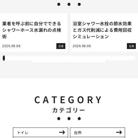
業者を呼ぶ前に自分でできる
浴室シャワー水栓の節水効果
シャワーホース水漏れの点検
とガス代削減による費用回収
術
シミュレーション
2026.08.08
2026.08.06
浴室
浴室
1
2
3
4
5
6
7
8
9
10
11
12
13
14
15
16
17
18
19
20
21
22
23
24
25
26
27
28
29
30
31
32
33
34
35
36
37
38
39
40
41
42
43
44
45
46
47
48
49
50
51
52
53
54
55
56
57
58
59
60
61
62
63
64
65
66
67
68
69
70
71
72
73
74
75
76
77
78
79
80
81
82
83
84
85
86
87
88
89
90
91
92
93
CATEGORY
カテゴリー
トイレ
台所