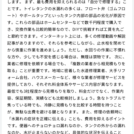
します。 まず、最も費用を抑えられるのは「自分で修理する」こ
とです。トイレタンクの水漏れの多くは、フロート弁（ゴムフロ
ート）やボールタップといったタンク内部の部品の劣化が原因で
す。これらの部品はホームセンターなどで数千円程度で購入で
き、交換作業も比較的簡単なので、DIYで挑戦すれば工賃を丸ご
と節約できます。インターネット上には、多くの修理動画や解説
記事がありますので、それらを参考にしながら、止水栓を閉めて
から慎重に作業を進めましょう。ただし、水回りの作業に不慣れ
な方や、少しでも不安を感じる場合は、無理は禁物です。 次に、
業者に修理を依頼する場合でも、「複数の業者から相見積もりを
取る」ことが重要です。地域に密着した水道修理業者、大手リフ
ォーム会社、ハウスメーカーなど、様々な業者が修理サービスを
提供しており、それぞれ料金体系やサービス内容が異なります。
最低でも3社程度から見積もりを取り、料金だけでなく、作業内
容、保証期間、実績なども比較検討しましょう。急なトラブルで
焦っている時でも、冷静に見積もりを比較する時間を持つこと
が、無駄な出費を避ける鍵となります。 また、修理の依頼時に
「水漏れの症状を正確に伝える」ことも、費用を抑えるポイント
です。便器へのチョロチョロ漏れなのか、タンクの外からの漏れ
なのか、水が止まらないのかなど、具体的な状況を伝えること