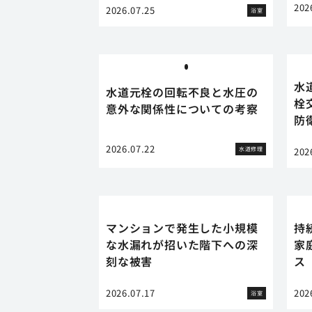
202
2026.07.25
浴室
水
水道元栓の回転不良と水圧の
栓
意外な関係性についての考察
防
2026.07.22
水道修理
202
マンションで発生した小規模
持
な水漏れが招いた階下への深
家
刻な被害
ス
2026.07.17
202
浴室