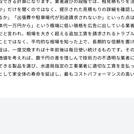
収できる計算になります。業者選びの段階では、相見積もりを
か」だけを聞くのではなく、提示された見積もりの詳細を確認
るか」「出張費や駐車場代が別途請求されないか」といった点
体代一万円から」という極端に低い価格を広告に出している業
だと言われ、相場を大きく超える追加工賃を請求されるトラブ
ことではなく、平均的な相場を知った上で、長期的な信頼を置
栓は、一度交換すれば十年前後は毎日使い続けるものです。そ
価値を考えれば、数千円の差を惜しんで技術力の不透明な業者
できる製品を選び、水道局指定の工事業者に適切な工賃を支払
として家全体の寿命を延ばし、最もコストパフォーマンスの高