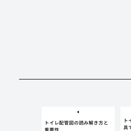
ト
トイレ配管図の読み解き方と
具
重要性