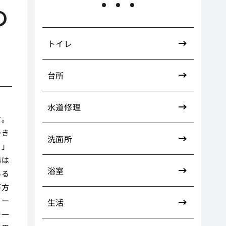
の
トイレ
台所
水道修理
す。
つき
洗面所
き」
場は
浴室
ある
び方
ワー
生活
で一