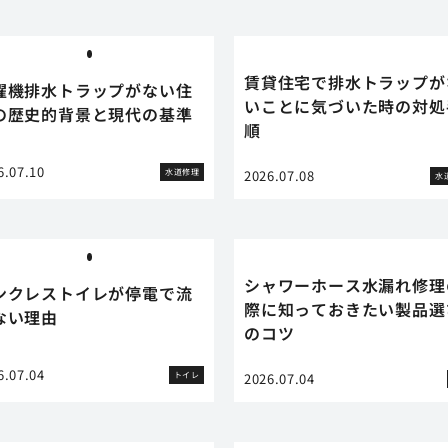
賃貸住宅で排水トラップが
濯機排水トラップがない住
いことに気づいた時の対処
の歴史的背景と現代の基準
順
6.07.10
水道修理
2026.07.08
水
シャワーホース水漏れ修理
ンクレストイレが停電で流
際に知っておきたい製品選
ない理由
のコツ
6.07.04
トイレ
2026.07.04