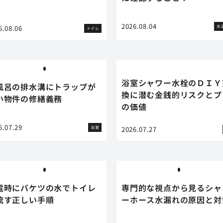
2026.08.04
水
6.08.06
トイレ
浴室シャワー水栓のＤＩＹ
風呂の排水溝にトラップが
換に潜む金銭的リスクとプ
い物件の修繕義務
の価値
6.07.29
浴室
2026.07.27
電時にバケツの水でトイレ
専門的な視点から見るシャ
流す正しい手順
ーホース水漏れの原因と対