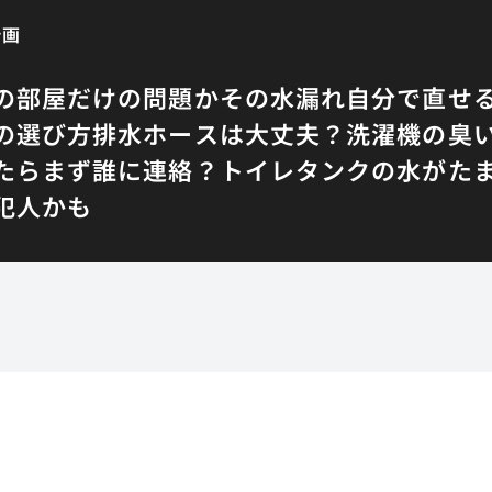
計画
の部屋だけの問題か
その水漏れ自分で直せる
の選び方
排水ホースは大丈夫？洗濯機の臭
たらまず誰に連絡？
トイレタンクの水がた
犯人かも