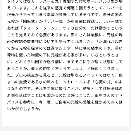
タイプではなく、レバーを九十度倒すだけのボールバルブ型が増
えています。これを従来の感覚で何度も回そうとして、レバーを
根元から折ってしまう事故が多発しているそうです。自分の家の
元栓が「回転式」か「レバー式」かを事前に確認し、レバー式で
あれば「クォーターターン」、つまり四分の一だけ動かすという
ことを覚えておく必要があります。田中さんは最後に、元栓の場
所の確認の重要性についても語ってくれました。「水漏れが起き
てから元栓を探すのでは遅すぎます。特に庭の植木の下や、重い
荷物を置いた物置の下に元栓がある家が多い。いざというとき
に、どれくらい回すか迷う前に、まずそこに手が届く状態にして
おくことが、最大の防災と言えるでしょう」と締めくくりまし
た。プロの視点から見ると、元栓は単なるスイッチではなく、住
まいの血液である水の流れをコントロールする「心臓の弁」のよ
うなものです。それを丁寧に扱うことが、結果として住居全体の
寿命を延ばすことにも繋がるのだと感じました。田中さんのアド
バイスを参考に、今一度、ご自宅の元栓の感触を確かめてみては
いかがでしょうか。