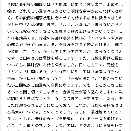
る際に最も多い間違いは「力加減」にあると言います。水道の元
栓は、どれくらい回すべきかという明確な数字があるわけではな
く、その設備の健康状態に合わせて対話するように扱うべきもの
だと田中さんは強調します。「よく、水漏れが止まらないからと
いって元栓をペンチなどで無理やり締め上げる方がいますが、こ
れは逆効果です。元栓の内部は意外と繊細なゴムパッキンや真鍮
の部品でできています。それを限界を超えて締め付けると、部品
が変形してしまい、かえって隙間ができて水が止まらなくなるん
です」と田中さんは警鐘を鳴らします。また、元栓を開ける際に
ついても、興味深いお話を伺えました。田中さん曰く、元栓を
「どれくらい開けるか」という問いに対しては「全開よりも少し
手前」がプロの正解だそうです。「一般の家だと、全閉からだい
たい三回転から四回転で全開になります。でも、そこからさらに
ぐいっと回し切ってしまうと、金属同士が噛み込んでしまい、次
に閉めるときにびくともしなくなります。全開まで回したら、少
しだけ遊びを作るように戻しておく。これが、元栓を長持ちさせ
る最大のコツです」とのことでした。さらに、最近増えているト
ラブルとして、元栓のタイプを勘違いしているケースを挙げてく
れました。最近のマンションなどでは、ネジのように何度も回す