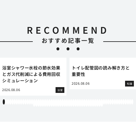
RECOMMEND
おすすめ記事一覧
浴室シャワー水栓の節水効果
トイレ配管図の読み解き方と
とガス代削減による費用回収
重要性
シミュレーション
2026.08.06
知識
2026.08.06
浴室
1
2
3
4
5
6
7
8
9
10
11
12
13
14
15
16
17
18
19
20
21
22
23
24
25
26
27
28
29
30
31
32
33
34
35
36
37
38
39
40
41
42
43
44
45
46
47
48
49
50
51
52
53
54
55
56
57
58
59
60
61
62
63
64
65
66
67
68
69
70
71
72
73
74
75
76
77
78
79
80
81
82
83
84
85
86
87
88
89
90
91
92