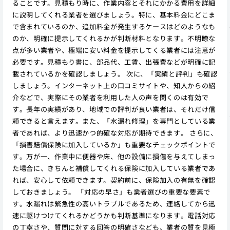
ることです。見積もり時に、作業内容とそれにかかる費用を詳細
に説明してくれる業者を選びましょう。特に、基本料金にどこま
で含まれているのか、追加料金が発生するケースはどのようなも
のか、明確に提示してくれるかが判断材料となります。不明瞭な
点が多い業者や、極端に安い料金を提示してくる業者には注意が
必要です。見積もり書に、部品代、工賃、出張費などが明確に記
載されているかを確認しましょう。 次に、「実績と評判」も確認
しましょう。インターネット上の口コミサイトや、知人からの紹
介などで、実際にその業者を利用した人の声を聞くのは有効で
す。長年の実績があり、地域での評判が良い業者は、それだけ信
頼できると言えます。また、「水漏れ修理」を専門としている業
者であれば、より迅速かつ的確な対応が期待できます。 さらに、
「損害賠償保険に加入しているか」も重要なチェックポイントで
す。万が一、作業中に便器や床、他の設備に損傷を与えてしまっ
た場合に、きちんと補償してくれる保険に加入している業者であ
れば、安心して依頼できます。契約前に、保険加入の有無を確認
しておきましょう。 「対応の早さ」も業者選びの重要な要素で
す。水漏れは緊急性の高いトラブルであるため、連絡してから迅
速に駆けつけてくれるかどうかも判断基準になります。電話対応
の丁寧さや、質問に対する回答の明確さなども、業者の質を見極