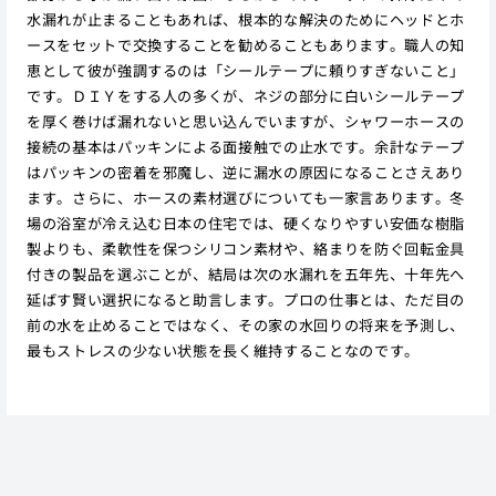
水漏れが止まることもあれば、根本的な解決のためにヘッドとホ
ースをセットで交換することを勧めることもあります。職人の知
恵として彼が強調するのは「シールテープに頼りすぎないこと」
です。ＤＩＹをする人の多くが、ネジの部分に白いシールテープ
を厚く巻けば漏れないと思い込んでいますが、シャワーホースの
接続の基本はパッキンによる面接触での止水です。余計なテープ
はパッキンの密着を邪魔し、逆に漏水の原因になることさえあり
ます。さらに、ホースの素材選びについても一家言あります。冬
場の浴室が冷え込む日本の住宅では、硬くなりやすい安価な樹脂
製よりも、柔軟性を保つシリコン素材や、絡まりを防ぐ回転金具
付きの製品を選ぶことが、結局は次の水漏れを五年先、十年先へ
延ばす賢い選択になると助言します。プロの仕事とは、ただ目の
前の水を止めることではなく、その家の水回りの将来を予測し、
最もストレスの少ない状態を長く維持することなのです。