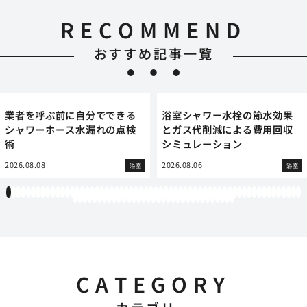
RECOMMEND
おすすめ記事一覧
業者を呼ぶ前に自分でできる
浴室シャワー水栓の節水効果
シャワーホース水漏れの点検
とガス代削減による費用回収
術
シミュレーション
2026.08.08
2026.08.06
浴室
浴室
1
2
3
4
5
6
7
8
9
10
11
12
13
14
15
16
17
18
19
20
21
22
23
24
25
26
27
28
29
30
31
32
33
34
35
36
37
38
39
40
41
42
43
44
45
46
47
48
49
50
51
52
53
54
55
56
57
58
59
60
61
62
63
64
65
66
67
68
69
70
71
72
73
74
75
76
77
78
79
80
81
82
83
84
85
86
87
88
89
90
91
92
93
CATEGORY