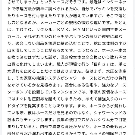
させてしまった」というケースだそうです。最近はインターネッ
トで修理方法が簡単に調べられるため、自分でパッキンを交換し
たりホースを付け替えたりする人が増えていますが、そこで落と
し穴となるのが、メーカーごとの規格の微妙な違いです。たとえ
ば、ＴＯＴＯ、リクシル、ＫＶＫ、ＭＹＭといった国内主要メー
カーは、それぞれネジのピッチやパッキンの形状が微妙に異な
り、適合しない部品を無理に締め込むことで、蛇口本体側のネジ
山を潰してしまうことがあるのです。こうなると、ホース一本の
交換で済むはずだった話が、混合栓本体の全交換という数万円の
出費に化けてしまいます。職人が現場で行う「目利き」は、単に
水漏れを止めることだけではありません。彼はまず、水圧を測定
し、その家庭の給湯システムがシャワーホースにどれだけの負荷
をかけているかを見極めます。高台にある住宅や、強力なブース
ターポンプを設置しているマンションでは、市販の安価なホース
ではすぐに耐圧限界を超えてしまうため、あえて補強入りのハー
ドタイプを提案することもあります。また、ホースから水漏れし
ている際、彼はホースだけを見るのではなく、シャワーヘッドの
散水穴もチェックします。長年の使用で穴がカルシウム分で目詰
まりしていると、内部で異常な背圧がかかり、ホースの最も弱い
部分から水が漏れ出す原因になるからです。ヘッドの掃除だけで