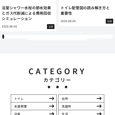
浴室シャワー水栓の節水効果
トイレ配管図の読み解き方と
とガス代削減による費用回収
重要性
シミュレーション
2026.08.06
知識
2026.08.06
浴室
1
2
3
4
5
6
7
8
9
10
11
12
13
14
15
16
17
18
19
20
21
22
23
24
25
26
27
28
29
30
31
32
33
34
35
36
37
38
39
40
41
42
43
44
45
46
47
48
49
50
51
52
53
54
55
56
57
58
59
60
61
62
63
64
65
66
67
68
69
70
71
72
73
74
75
76
77
78
79
80
81
82
83
84
85
86
87
88
89
90
91
92
CATEGORY
カテゴリー
トイレ
台所
水道修理
洗面所
浴室
生活