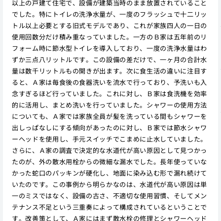
以上の戸建て住宅で、設備が建築当時のまま放置されていること
でした。特にトイレの洗浄水量が、一度のフラッシュで十二リッ
トル以上必要とする旧式モデルであり、これが家族四人の一日の
使用回数分だけ積み重なっていました。一方のＢ家は五年前のリ
フォーム時に節水型トイレを導入しており、一度の洗浄水量はわ
ずか三点八リットルです。この設備の差だけで、一ヶ月の合計水
量は数千リットルもの開きが出ます。次に食生活の違いに注目す
ると、Ａ家は毎食後の食器洗いを流水で行っており、予洗いも入
念すぎるほど行っていました。これに対し、Ｂ家は食洗機を効率
的に活用し、まとめ洗いを行っていました。シャワーの使用方法
についても、Ａ家では家族全員が髪を洗っている間もシャワーを
出しっぱなしにする傾向があったのに対し、Ｂ家では節水シャワ
ーヘッドを使用し、手元スイッチでこまめに止水していました。
さらに、Ａ家の調査で決定的な水道代が高い原因として見つかっ
たのが、外の散水用栓からの微細な漏水でした。長年使っていな
かった蛇口のパッキンが硬化し、地面に染み込む形で漏れ続けて
いたのです。この事例から明らかなのは、水道代が高い原因は単
一のミスではなく、設備の古さ、不適切な使用習慣、そしてメン
テナンス不足という三重奏によって構成されているということで
す。改善策として、Ａ家にはまず散水栓の修理とシャワーヘッド