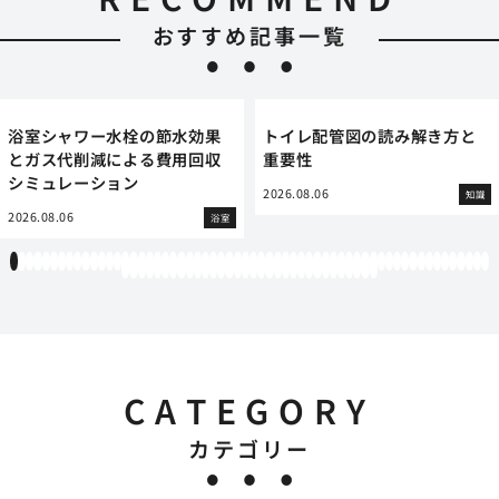
おすすめ記事一覧
浴室シャワー水栓の節水効果
トイレ配管図の読み解き方と
とガス代削減による費用回収
重要性
シミュレーション
2026.08.06
知識
2026.08.06
浴室
1
2
3
4
5
6
7
8
9
10
11
12
13
14
15
16
17
18
19
20
21
22
23
24
25
26
27
28
29
30
31
32
33
34
35
36
37
38
39
40
41
42
43
44
45
46
47
48
49
50
51
52
53
54
55
56
57
58
59
60
61
62
63
64
65
66
67
68
69
70
71
72
73
74
75
76
77
78
79
80
81
82
83
84
85
86
87
88
89
90
91
92
CATEGORY
カテゴリー