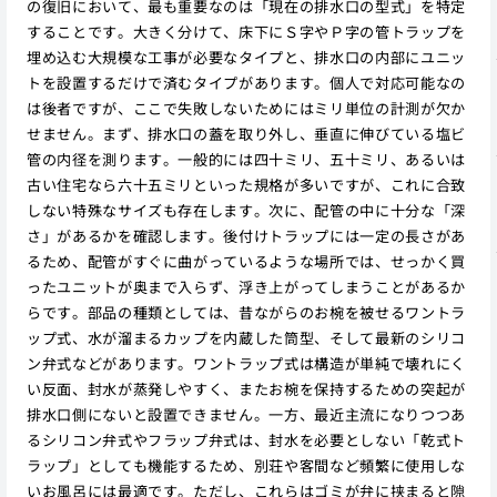
の復旧において、最も重要なのは「現在の排水口の型式」を特定
することです。大きく分けて、床下にＳ字やＰ字の管トラップを
埋め込む大規模な工事が必要なタイプと、排水口の内部にユニッ
トを設置するだけで済むタイプがあります。個人で対応可能なの
は後者ですが、ここで失敗しないためにはミリ単位の計測が欠か
せません。まず、排水口の蓋を取り外し、垂直に伸びている塩ビ
管の内径を測ります。一般的には四十ミリ、五十ミリ、あるいは
古い住宅なら六十五ミリといった規格が多いですが、これに合致
しない特殊なサイズも存在します。次に、配管の中に十分な「深
さ」があるかを確認します。後付けトラップには一定の長さがあ
るため、配管がすぐに曲がっているような場所では、せっかく買
ったユニットが奥まで入らず、浮き上がってしまうことがあるか
らです。部品の種類としては、昔ながらのお椀を被せるワントラ
ップ式、水が溜まるカップを内蔵した筒型、そして最新のシリコ
ン弁式などがあります。ワントラップ式は構造が単純で壊れにく
い反面、封水が蒸発しやすく、またお椀を保持するための突起が
排水口側にないと設置できません。一方、最近主流になりつつあ
るシリコン弁式やフラップ弁式は、封水を必要としない「乾式ト
ラップ」としても機能するため、別荘や客間など頻繁に使用しな
いお風呂には最適です。ただし、これらはゴミが弁に挟まると隙